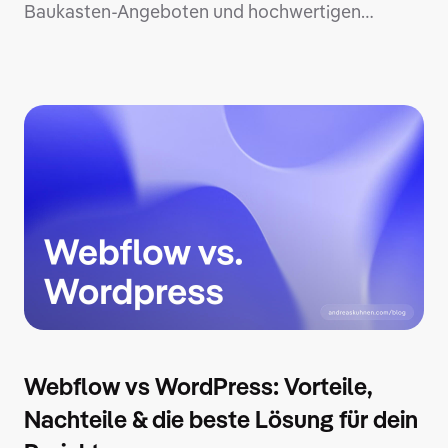
Baukasten-Angeboten und hochwertigen
Projekten liegen nicht nur große
Preisunterschiede, sondern vor allem
Unterschiede in Performance, SEO und
Markenwirkung. Erfahre in diesem Artikel, wie du
Webdesign Preise kalkulierst, welche
versteckten Kosten in scheinbar günstigen
Angeboten lauern und wie du Kosten sparen
kannst, ohne auf Qualität zu verzichten.
Webflow vs WordPress: Vorteile,
Nachteile & die beste Lösung für dein