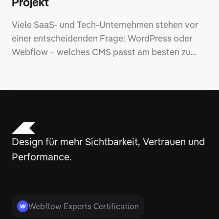
Projekt
Viele SaaS- und Tech-Unternehmen stehen vor
einer entscheidenden Frage: WordPress oder
Webflow – welches CMS passt am besten zu
unserem Projekt? Die Wahl wirkt zunächst wie
eine rein technische Entscheidung. Tatsächlich
beeinflusst sie aber weit mehr: Design-Freiheit,
SEO-Potenzial, Performance, Sicherheit, Kosten
und die Skalierbarkeit deines gesamten digitalen
Auftritts. In diesem Artikel vergleiche ich
Design für mehr Sichtbarkeit, Vertrauen und
WordPress und Webflow aus der Perspektive
Performance.
von über zehn Jahren Erfahrung im Webdesign –
klar, praxisnah und mit Fokus darauf, welches
System für dein Projekt sinnvoll ist.
Webflow Experts Certification