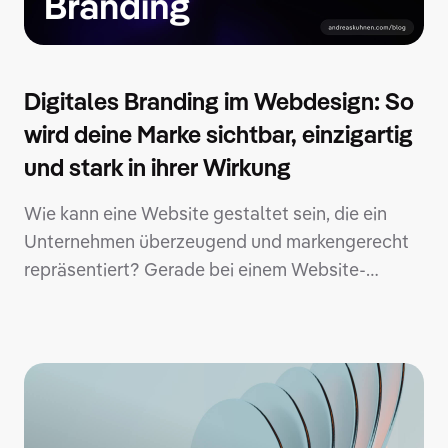
Digitales Branding im Webdesign: So
wird deine Marke sichtbar, einzigartig
und stark in ihrer Wirkung
Wie kann eine Website gestaltet sein, die ein
Unternehmen überzeugend und markengerecht
repräsentiert? Gerade bei einem Website-
Launch oder -Relaunch stellt sich oft die Frage:
Auf welcher Grundlage sollten
Designentscheidungen getroffen werden?
Manchmal gibt es bereits ein Corporate-Design-
Manual – mal detailliert, mal rudimentär. In
anderen Fällen existieren nur Logo, Farben oder