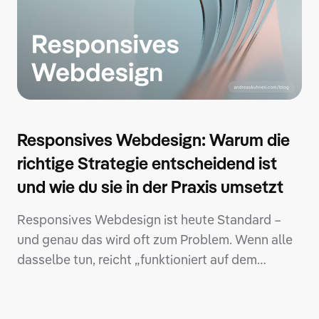
Schriften. Oft herrscht sogar völliger
Gestaltungsspielraum. Die entscheidende Frage
lautet: Wie wird aus Webdesign mehr als nur eine
Oberfläche – nämlich ein Instrument, das deine
Marke stärkt und dich klar von Mitbewerbern
unterscheidet?
Responsives Webdesign: Warum die
richtige Strategie entscheidend ist
und wie du sie in der Praxis umsetzt
Responsives Webdesign ist heute Standard –
und genau das wird oft zum Problem. Wenn alle
dasselbe tun, reicht „funktioniert auf dem
Smartphone“ nicht mehr aus. Die meisten
responsiven Websites erfüllen zwar die