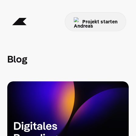
Projekt starten
B
l
o
g